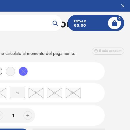
0
'S HP RACE POLO
TOTALE
€0,00
Ricerca
Il mio account
one
calcolato al momento del pagamento.
M
L
XL
XXL