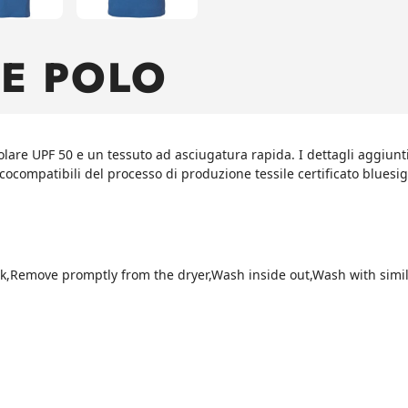
CE POLO
are UPF 50 e un tessuto ad asciugatura rapida. I dettagli aggiuntiv
ecocompatibili del processo di produzione tessile certificato blues
ak,Remove promptly from the dryer,Wash inside out,Wash with simil