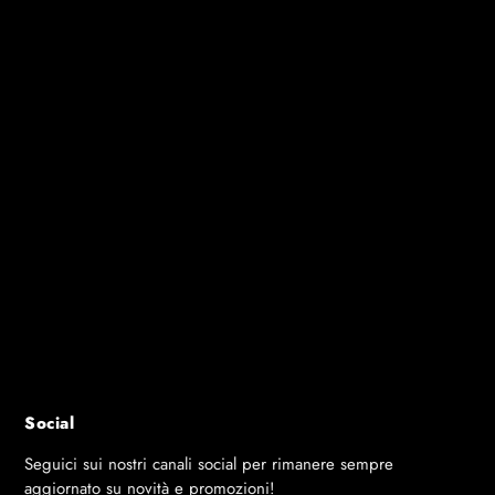
PIANO
Resina laminata 7 mm
MATTOP
Si
TELAIO
60 mm
SISTEMA DI CHIUSURA
DSI (16 punti)
COMPACT TECHNOLOGY
Si
GAMBE / DIMENSIONI
Ad arco - 120 x 60 mm
PIEDINO REGOLABILE
Ø120 mm
RETE
Fissa in acciaio - disponibi
RUOTE
Special outdoor doppie ov
DIMENSIONI RUOTE
32 x 200 mm
FRENI
Si - 2 freni
PROTEZIONE ANGOLI
Si
CLASSE
EN14468 - Classe B
OMOLOGAZIONE
FFTT LEISURE
PESO NETTO
84 kg
PESO LORDO
98 kg
GARANZIA
10 ann
Social
Seguici sui nostri canali social per rimanere sempre
aggiornato su novità e promozioni!