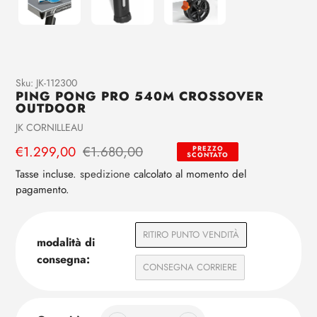
Aggiunta
Sku:
JK-112300
PING PONG PRO 540M CROSSOVER
di
OUTDOOR
prodotto
Venditrice
JK CORNILLEAU
al
tuo
Prezzo
€1.299,00
Prezzo
€1.680,00
PREZZO
SCONTATO
carrello
di
regolare
Tasse incluse.
spedizione
calcolato al momento del
vendita
pagamento.
RITIRO PUNTO VENDITÀ
modalità di
consegna:
CONSEGNA CORRIERE