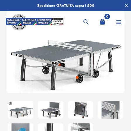
Salta
Spedizione GRATUITA sopra i 50€
al
contenuto
0
Ricerca