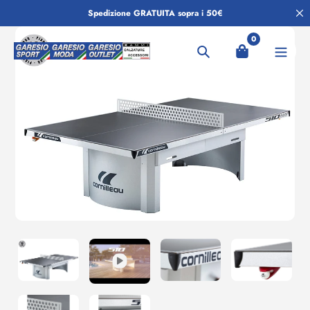
Salta
Spedizione GRATUITA sopra i 50€
al
contenuto
0
Ricerca