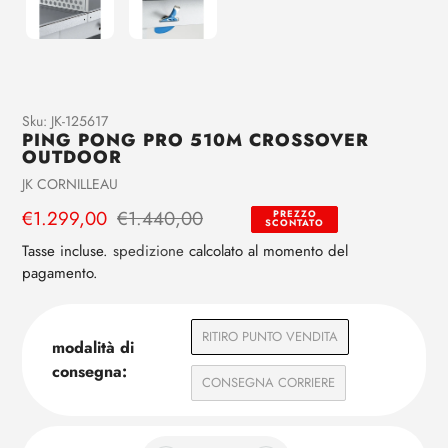
Aggiunta
Sku:
JK-125617
PING PONG PRO 510M CROSSOVER
di
OUTDOOR
prodotto
Venditrice
JK CORNILLEAU
al
tuo
Prezzo
€1.299,00
Prezzo
€1.440,00
PREZZO
SCONTATO
carrello
di
regolare
Tasse incluse.
spedizione
calcolato al momento del
vendita
pagamento.
RITIRO PUNTO VENDITA
modalità di
consegna:
CONSEGNA CORRIERE