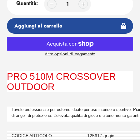
Quantità:
Aggiungi al carrello
Altre opzioni di pagamento
Aggiunta
di
prodotto
PRO 510M CROSSOVER
al
OUTDOOR
tuo
carrello
Tavolo professionale per esterno ideato per uso intenso e sportivo. Pi
di angoli di protezione. L’elevata qualità di gioco è ulteriormente garan
CODICE ARTICOLO
125617 grigio