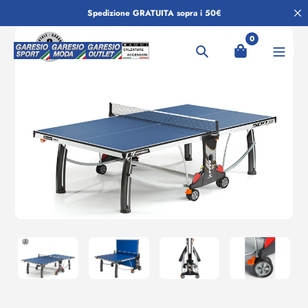
Salta
Spedizione GRATUITA sopra i 50€
al
contenuto
0
Ricerca