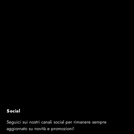
GAMBE / DIMENSIONI
Ad arco - 120 x 60 mm
PIEDINO REGOLABILE
Ø120 mm
RETE
Retrattile
REGOLAZIONE RETE
Tensione - Altezza
RUOTE
Special indoor doppie
DIMENSIONI RUOTE
30 x 150 mm
FRENI
Si - 2 freni
PORTA PALLINE
Si
PORTA RACCHETTE
Si - 4 racchette
PROTEZIONE ANGOLI
Si
CLASSE
EN14468 - Classe C
OMOLOGAZIONE
FFTT Competition
PESO NETTO
94 kg
PESO LORDO
108 kg
GARANZIA
3 anni
CARATTERISTICHE
2 dispenser palline
AGGIUNTIVE
Social
Seguici sui nostri canali social per rimanere sempre
aggiornato su novità e promozioni!