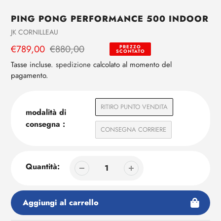
PING PONG PERFORMANCE 500 INDOOR
Aggiunta
di
Venditrice
JK CORNILLEAU
prodotto
Prezzo
€789,00
Prezzo
€880,00
PREZZO
al
SCONTATO
di
regolare
tuo
Tasse incluse.
spedizione
calcolato al momento del
carrello
vendita
pagamento.
RITIRO PUNTO VENDITA
modalità di
consegna :
CONSEGNA CORRIERE
Quantità:
Aggiungi al carrello