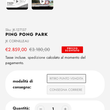
Aggiunta
Sku:
JK-127137
PING PONG PARK
di
prodotto
Venditrice
JK CORNILLEAU
al
Prezzo
€2.859,00
Prezzo
€3.180,00
PREZZO
tuo
SCONTATO
di
regolare
carrello
Tasse incluse.
spedizione
calcolato al momento del
vendita
pagamento.
RITIRO PUNTO VEMDITA
modalità di
consegna:
CONSEGNA CORRIERE
Quantità: