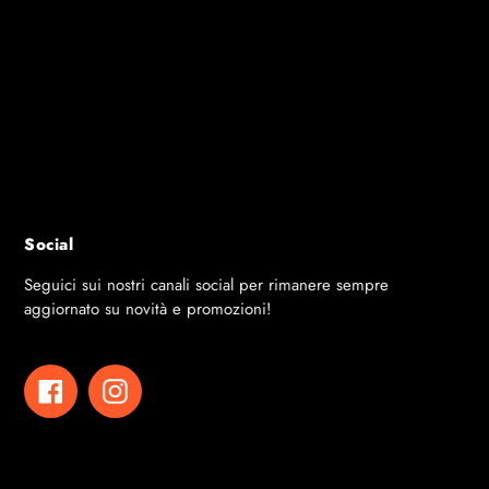
TELAIO
80 mm
SISTEMA DI CHIUSURA
Tavolo statico
GAMBE / DIMENSIONI
Acciaio galvanizzato Ø90
RETE
Fissa in acciaio - disponibi
PROTEZIONE ANGOLI
Si
CLASSE
EN14468 - Classe B
OMOLOGAZIONE
FFTT LEISURE (high qual
PESO NETTO
162 kg (362 kg con zavorr
PESO LORDO
282 kg (senza kit di ancor
GARANZIA
10 anni
Social
Seguici sui nostri canali social per rimanere sempre
aggiornato su novità e promozioni!
Facebook
Instagram