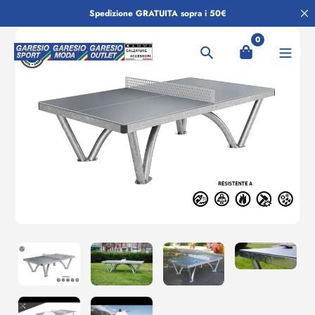
Salta
Spedizione GRATUITA sopra i 50€
al
contenuto
0
Ricerca