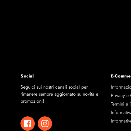
CODICE
207004
USO
Esterno
DETTAGLI
4 Racchette
GOMMA
Elastomero
CONCEPT
Green Racket + 
SPEED
6
SPIN
6+
CONTROL
8+
Social
E-Comme
Seguici sui nostri canali social per
Informazio
rimanere sempre aggiornato su novità e
Privacy e
promozioni!
Termini e 
Informativ
Informativ
Facebook
Instagram