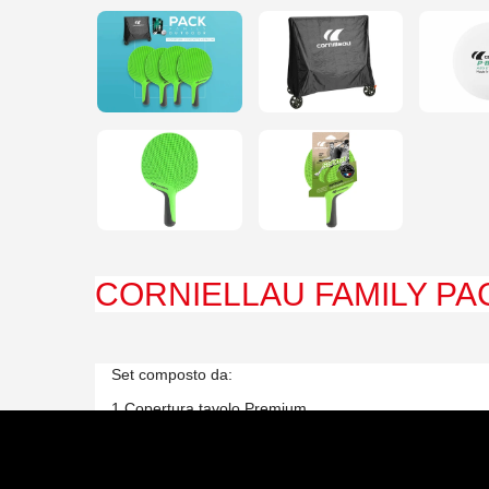
CORNIELLAU FAMILY P
Set composto da:
1 Copertura tavolo Premium
4 racchette Softbat Green (in composito)
6 palline P-balls 2*