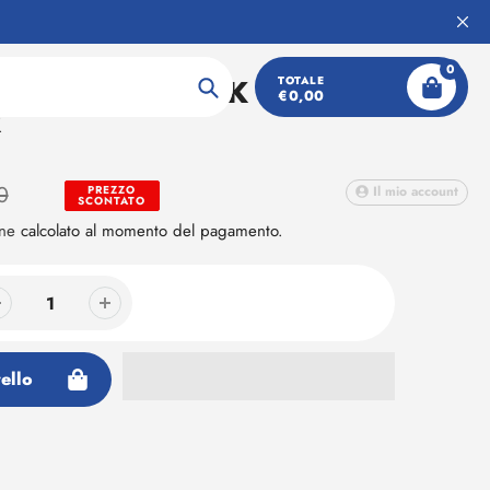
0
G FAMILY PACK
TOTALE
€0,00
Ricerca
R
0
PREZZO
Il mio account
SCONTATO
one
calcolato al momento del pagamento.
ello