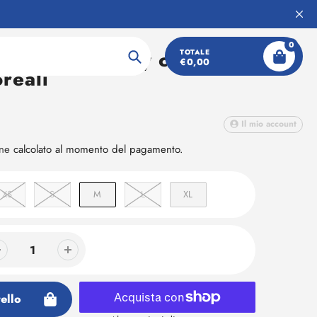
0
lim fit in jersey con
TOTALE
€0,00
Ricerca
oreali
Il mio account
one
calcolato al momento del pagamento.
XS
S
M
L
XL
ello