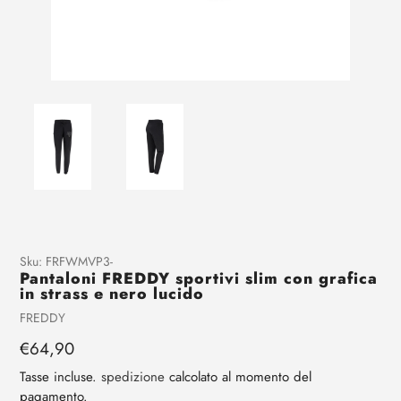
Aggiunta
Sku:
FRFWMVP3-
Pantaloni FREDDY sportivi slim con grafica
di
in strass e nero lucido
prodotto
Venditrice
FREDDY
al
tuo
Prezzo
€64,90
carrello
regolare
Tasse incluse.
spedizione
calcolato al momento del
pagamento.