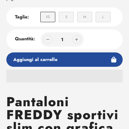
Taglia:
XS
S
M
L
Quantità:
Aggiungi al carrello
Aggiunta
di
Pantaloni
prodotto
al
FREDDY sportivi
tuo
carrello
slim con grafica