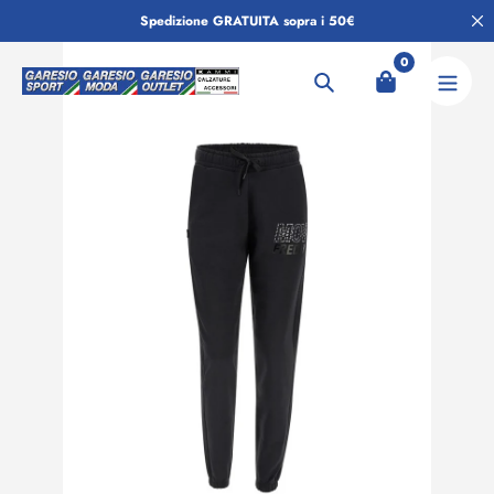
Salta
Spedizione GRATUITA sopra i 50€
al
contenuto
0
Ricerca