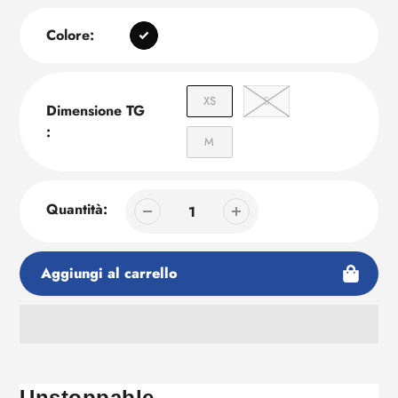
Colore:
XS
S
Dimensione TG
:
M
Quantità:
Aggiungi al carrello
Aggiunta
di
prodotto
Unstoppable