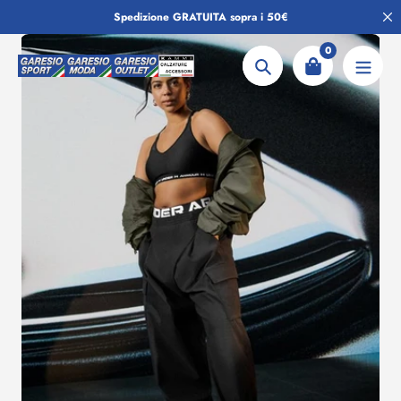
Salta
Spedizione GRATUITA sopra i 50€
al
contenuto
0
Ricerca