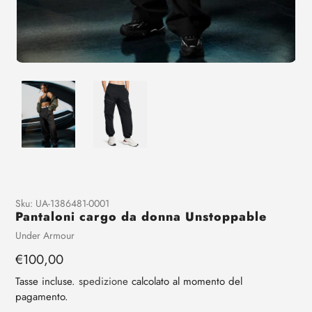
Aggiunta
Sku:
UA-1386481-0001
Pantaloni cargo da donna Unstoppable
di
prodotto
Venditrice
Under Armour
al
Prezzo
€100,00
tuo
regolare
carrello
Tasse incluse.
spedizione
calcolato al momento del
pagamento.