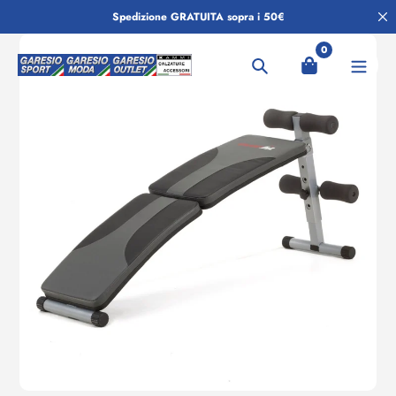
Salta
Spedizione GRATUITA sopra i 50€
al
contenuto
0
Ricerca