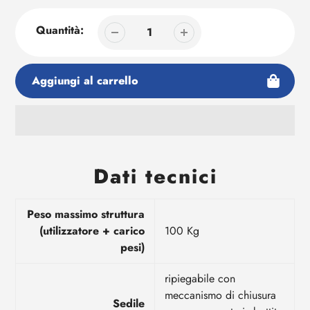
Quantità:
Aggiungi al carrello
Aggiunta
di
Dati tecnici
prodotto
al
tuo
Peso massimo struttura
carrello
(utilizzatore + carico
100 Kg
pesi)
ripiegabile con
meccanismo di chiusura
Sedile