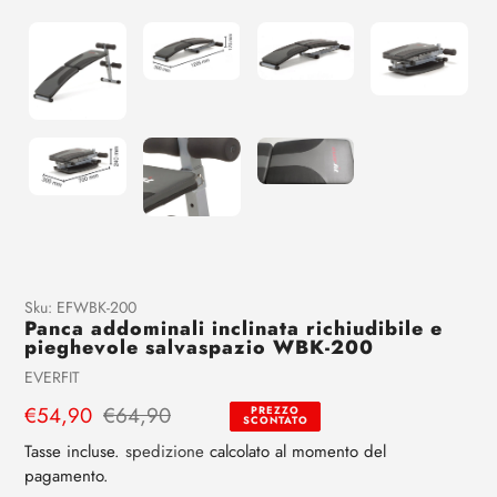
Aggiunta
Sku:
EFWBK-200
Panca addominali inclinata richiudibile e
di
pieghevole salvaspazio WBK-200
prodotto
Venditrice
EVERFIT
al
tuo
Prezzo
€54,90
Prezzo
€64,90
PREZZO
SCONTATO
carrello
di
regolare
Tasse incluse.
spedizione
calcolato al momento del
vendita
pagamento.