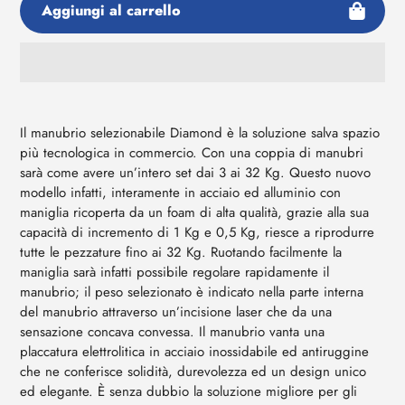
Aggiungi al carrello
Aggiunta
di
prodotto
Il manubrio selezionabile Diamond è la soluzione salva spazio
al
più tecnologica in commercio. Con una coppia di manubri
tuo
sarà come avere un’intero set dai 3 ai 32 Kg. Questo nuovo
carrello
modello infatti, interamente in acciaio ed alluminio con
maniglia ricoperta da un foam di alta qualità, grazie alla sua
capacità di incremento di 1 Kg e 0,5 Kg, riesce a riprodurre
tutte le pezzature fino ai 32 Kg. Ruotando facilmente la
maniglia sarà infatti possibile regolare rapidamente il
manubrio; il peso selezionato è indicato nella parte interna
del manubrio attraverso un’incisione laser che da una
sensazione concava convessa. Il manubrio vanta una
placcatura elettrolitica in acciaio inossidabile ed antiruggine
che ne conferisce solidità, durevolezza ed un design unico
ed elegante. È senza dubbio la soluzione migliore per gli