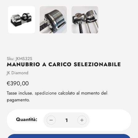
Aggiunta
Sku:
JKMS32S
MANUBRIO A CARICO SELEZIONABILE
di
prodotto
Venditrice
JK Diamond
al
Prezzo
€390,00
tuo
regolare
carrello
Tasse incluse.
spedizione
calcolato al momento del
pagamento.
Quantità: