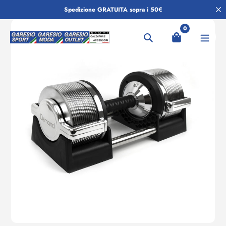
Salta
Spedizione GRATUITA sopra i 50€
al
contenuto
0
Ricerca