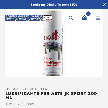
Salta
Spedizione GRATUITA sopra i 50€
al
contenuto
0
Ricerca
Aggiunta
Sku:
RS-LUBRIFICANTE 200ml
LUBRIFICANTE PER ASTE JK SPORT 200
di
ML
prodotto
Venditrice
JK ROBERTO SPORT
al