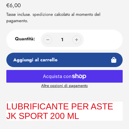
tuo
Prezzo
€6,00
carrello
regolare
Tasse incluse.
spedizione
calcolato al momento del
pagamento.
Quantità:
Aggiungi al carrello
Altre opzioni di pagamento
Aggiunta
di
prodotto
LUBRIFICANTE PER ASTE
al
JK SPORT 200 ML
tuo
carrello