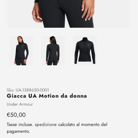
Aggiunta
Sku:
UA-1388650-0001
Giacca UA Motion da donna
di
prodotto
Venditrice
Under Armour
al
Prezzo
€50,00
tuo
regolare
carrello
Tasse incluse.
spedizione
calcolato al momento del
pagamento.