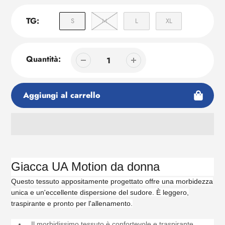
TG:
S
M
L
XL
Quantità:
Aggiungi al carrello
Aggiunta
di
prodotto
Giacca UA Motion da donna
al
Questo tessuto appositamente progettato offre una morbidezza
tuo
unica e un'eccellente dispersione del sudore. È leggero,
carrello
traspirante e pronto per l'allenamento.
Il morbidissimo tessuto è confortevole e traspirante