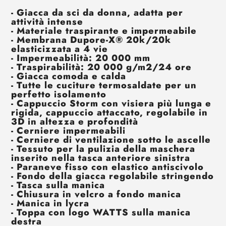
- Giacca da sci da donna, adatta per
attività intense
- Materiale traspirante e impermeabile
- Membrana Dupore-X® 20k/20k
elasticizzata a 4 vie
- Impermeabilità: 20 000 mm
- Traspirabilità: 20 000 g/m2/24 ore
- Giacca comoda e calda
- Tutte le cuciture termosaldate per un
perfetto isolamento
- Cappuccio Storm con visiera più lunga e
rigida, cappuccio attaccato, regolabile in
3D in altezza e profondità
- Cerniere impermeabili
- Cerniere di ventilazione sotto le ascelle
- Tessuto per la pulizia della maschera
inserito nella tasca anteriore sinistra
- Paraneve fisso con elastico antiscivolo
- Fondo della giacca regolabile stringendo
- Tasca sulla manica
- Chiusura in velcro a fondo manica
- Manica in lycra
- Toppa con logo WATTS sulla manica
destra