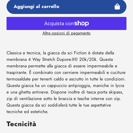
Aggiungi al carrello
Altre opzioni di pagamento
Aggiunta
di
prodotto
Classica e tecnica, la giacca da sci Fiction è dotata della
al
membrana 4 Way Stretch Dupore-X® 20k/20k. Questa
tuo
membrana permette alla giacca di essere impermeabile e
carrello
traspirante. È combinato con cerniere impermeabili e cuciture
termosaldate per tenerti caldo e asciutto in tutte le condizioni.
Questa giacca ha un cappuccio antipioggia, maniche in lycra
e una ghetta antineve. Dispone inoltre di tasca porta skipass,
zip di ventilazione sotto le braccia e tasche interne con zip.
Questa giacca da sci soddisferà tutte le tue aspettative
tecniche ed estetiche.
Tecnicità