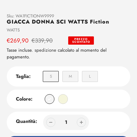
Aggiunta
Sku:
WA1FICTIONW9999
GIACCA DONNA SCI WATTS Fiction
di
prodotto
Venditrice
WATTS
al
Prezzo
€269,90
Prezzo
€339,90
PREZZO
tuo
SCONTATO
di
regolare
carrello
Tasse incluse.
spedizione
calcolato al momento del
vendita
pagamento.
Taglia:
S
M
L
Colore:
Quantità: