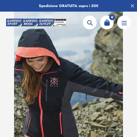
Salta
Spedizione GRATUITA sopra i 50€
al
contenuto
0
Ricerca