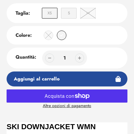
Taglia:
XS
S
M
Colore:
Quantità:
Aggiungi al carrello
Altre opzioni di pagamento
Aggiunta
di
prodotto
SKI DOWNJACKET WMN
al