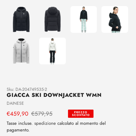
Aggiunta
Sku:
DA-204749535-2
GIACCA SKI DOWNJACKET WMN
di
prodotto
Venditrice
DAINESE
al
Prezzo
€459,90
Prezzo
€579,95
PREZZO
tuo
SCONTATO
di
regolare
carrello
Tasse incluse.
spedizione
calcolato al momento del
vendita
pagamento.