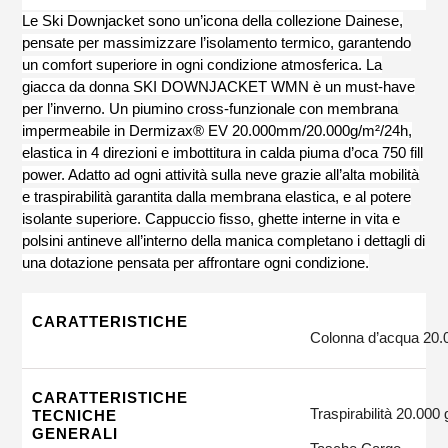
tuo
Le Ski Downjacket sono un’icona della collezione Dainese,
carrello
pensate per massimizzare l’isolamento termico, garantendo
un comfort superiore in ogni condizione atmosferica. La
giacca da donna SKI DOWNJACKET WMN è un must-have
per l’inverno. Un piumino cross-funzionale con membrana
impermeabile in Dermizax® EV 20.000mm/20.000g/m²/24h,
elastica in 4 direzioni e imbottitura in calda piuma d’oca 750 fill
power. Adatto ad ogni attività sulla neve grazie all’alta mobilità
e traspirabilità garantita dalla membrana elastica, e al potere
isolante superiore. Cappuccio fisso, ghette interne in vita e
polsini antineve all’interno della manica completano i dettagli di
una dotazione pensata per affrontare ogni condizione.
CARATTERISTICHE
Colonna d’acqua 20
CARATTERISTICHE
Traspirabilità 20.000
TECNICHE
GENERALI