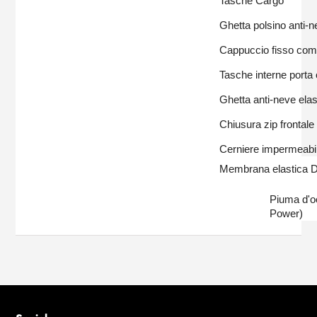
Tasche Cargo
Ghetta polsino anti-n
Cappuccio fisso comp
Tasche interne porta 
Ghetta anti-neve elas
Chiusura zip front
Cerniere impermeabi
Membrana elastica
Piuma d'o
Power)