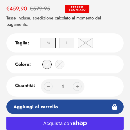
al
Prezzo
€459,90
Prezzo
€579,95
PREZZO
tuo
SCONTATO
di
regolare
carrello
Tasse incluse.
spedizione
calcolato al momento del
vendita
pagamento.
Taglia:
M
L
XL
Colore:
Quantità:
Aggiungi al carrello