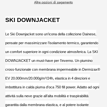
Altre opzioni di pagamento
Aggiunta
di
prodotto
SKI DOWNJACKET
al
tuo
carrello
Le Ski Downjacket sono un’icona della collezione Dainese,
pensate per massimizzare l’isolamento termico, garantendo
un comfort superiore in ogni condizione atmosferica. La SKI
DOWNJACKET un must-have per l’inverno. Un piumino
cross-funzionale con membrana impermeabile in Dermizax®
EV 20.000mm/20.000g/m²/24h, elastica in 4 direzioni e
imbottitura in calda piuma d’oca 750 fill power. Adatto ad ogni
attività sulla neve grazie all’alta mobilità e traspirabilità
garantita dalla membrana elastica, e al potere isolante