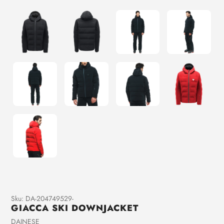
Aggiunta
Sku:
DA-204749529-
GIACCA SKI DOWNJACKET
di
prodotto
Venditrice
DAINESE