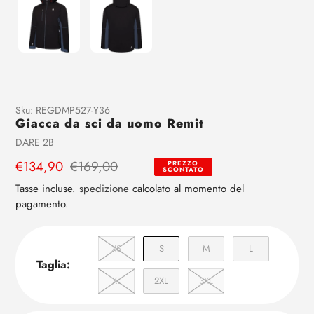
Aggiunta
Sku:
REGDMP527-Y36
Giacca da sci da uomo Remit
di
prodotto
Venditrice
DARE 2B
al
Prezzo
€134,90
Prezzo
€169,00
PREZZO
tuo
SCONTATO
di
regolare
carrello
Tasse incluse.
spedizione
calcolato al momento del
vendita
pagamento.
XS
S
M
L
Taglia:
XL
2XL
3XL