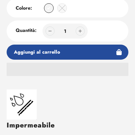
Colore:
Quantità:
Aggiungi al carrello
Aggiunta
di
prodotto
al
tuo
carrello
Impermeabile