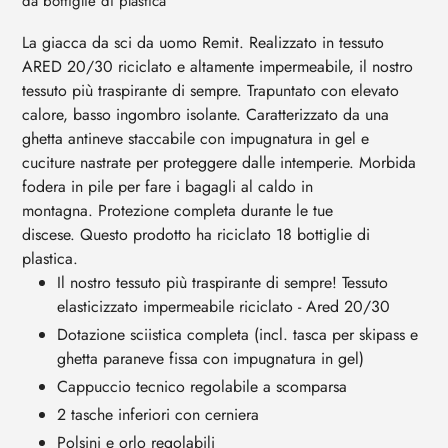
da bottiglie di plastica
La giacca da sci da uomo Remit.
Realizzato in tessuto
ARED 20/30 riciclato e altamente impermeabile, il nostro
tessuto più traspirante di sempre.
Trapuntato con elevato
calore, basso ingombro isolante.
Caratterizzato da una
ghetta antineve staccabile con impugnatura in gel e
cuciture nastrate per proteggere dalle intemperie.
Morbida
fodera in pile per fare i bagagli al caldo in
montagna.
Protezione completa durante le tue
discese.
Questo prodotto ha riciclato 18 bottiglie di
plastica.
Il nostro tessuto più traspirante di sempre!
Tessuto
elasticizzato impermeabile riciclato - Ared 20/30
Dotazione sciistica completa (incl. tasca per skipass e
ghetta paraneve fissa con impugnatura in gel)
Cappuccio tecnico regolabile a scomparsa
2 tasche inferiori con cerniera
Polsini e orlo regolabili