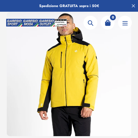
Salta
Spedizione GRATUITA sopra i 50€
al
contenuto
0
Ricerca