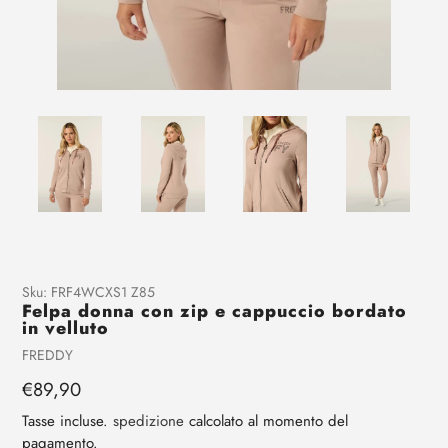
Aggiunta
Sku:
FRF4WCXS1 Z85
Felpa donna con zip e cappuccio bordato
di
in velluto
prodotto
Venditrice
FREDDY
al
tuo
Prezzo
€89,90
carrello
regolare
Tasse incluse.
spedizione
calcolato al momento del
pagamento.