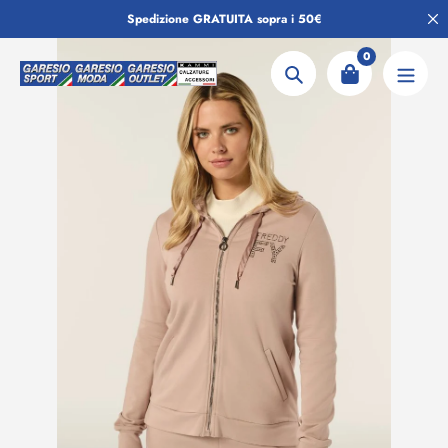
Salta
Spedizione GRATUITA sopra i 50€
al
contenuto
0
Ricerca