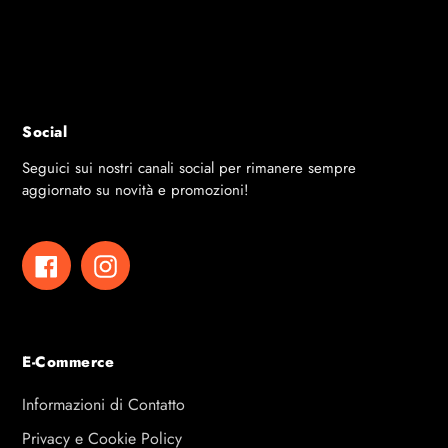
Ginnastica, Felpe Con Cappuccio, Felpe Con Zip
Stagione
Autunno Inverno
Composizione
95%Viscosa 5%Elastan
Social
Seguici sui nostri canali social per rimanere sempre
aggiornato su novità e promozioni!
Facebook
Instagram
E-Commerce
Informazioni di Contatto
Privacy e Cookie Policy