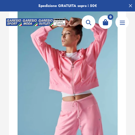
Salta
Spedizione GRATUITA sopra i 50€
al
contenuto
0
Ricerca