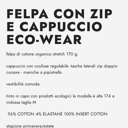
al
FELPA CON ZIP
tuo
carrello
E CAPPUCCIO
ECO-WEAR
felpa di cotone organico stretch 170 g.
cappuccio con coulisse regolabile -tasche laterali zip doppio
cursore - maniche a pipistrello
vestibilità comoda
tinto in capo con prodotti ecologici la modella è alta 174 e
indossa taglia M
96% COTTON 4% ELASTANE 100% INSERT COTTON
stagione primavera/estate