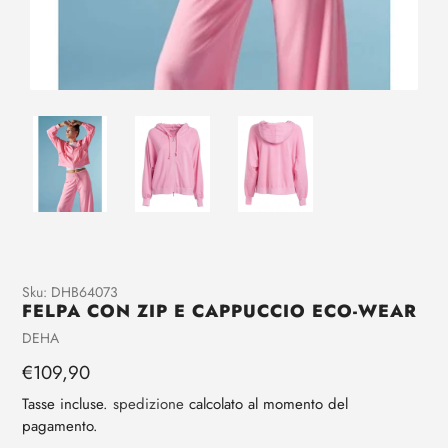
Aggiunta
Sku:
DHB64073
FELPA CON ZIP E CAPPUCCIO ECO-WEAR
di
prodotto
Venditrice
DEHA
al
Prezzo
€109,90
tuo
regolare
carrello
Tasse incluse.
spedizione
calcolato al momento del
pagamento.