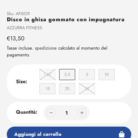
Aggiunta
Sku:
AFISO9
Disco in ghisa gommato con impugnatura
di
prodotto
Venditrice
AZZURRA FITNESS
al
Prezzo
€13,50
tuo
regolare
carrello
Tasse incluse.
spedizione
calcolato al momento del
pagamento.
1.25
2.5
5
10
Size:
15
20
25
Quantità:
Aggiungi al carrello