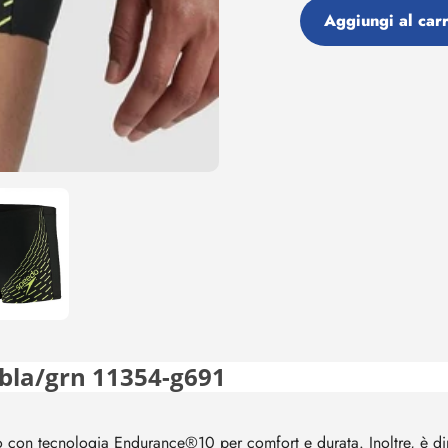
Aggiungi al carr
Aggiunta
di
prodotto
al
tuo
carrello
bla/grn 11354-g691
o con tecnologia Endurance®10 per comfort e durata. Inoltre, è di