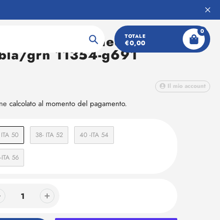
0
SPEEDO eco medley
TOTALE
€0,00
Ricerca
 bla/grn 11354-g691
Il mio account
one
calcolato al momento del pagamento.
 ITA 50
38- ITA 52
40 -ITA 54
-ITA 56