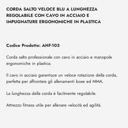
di
prodotto
CORDA SALTO VELOCE BLU A LUNGHEZZA
al
REGOLABILE CON CAVO IN ACCIAIO E
tuo
IMPUGNATURE ERGONOMICHE IN PLASTICA
carrello
Codice Prodotto:
AHF-103
Corda salto professionale con cavo in acciaio e manopole
ergonomiche in plastica.
Il cavo in acciaio garantisce un veloce rotazione della corda,
perfetta per affrontare gli allenamenti boxe ed MMA.
La lunghezza della corda è facilmente regolabile.
Attrezzo fitness utile per allenare velocità ed agilità.