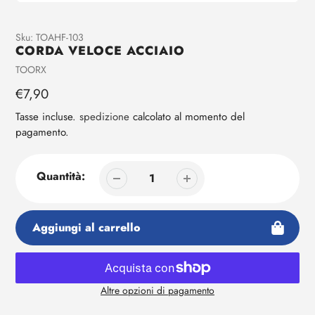
Aggiunta
Sku:
TOAHF-103
CORDA VELOCE ACCIAIO
di
prodotto
Venditrice
TOORX
al
Prezzo
€7,90
tuo
regolare
carrello
Tasse incluse.
spedizione
calcolato al momento del
pagamento.
Quantità:
Aggiungi al carrello
Altre opzioni di pagamento
Aggiunta