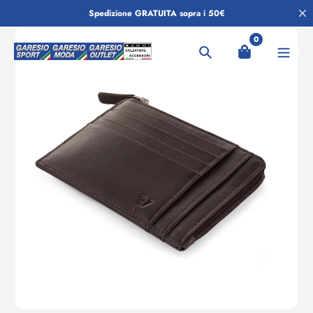
Salta
Spedizione GRATUITA sopra i 50€
al
contenuto
0
Ricerca