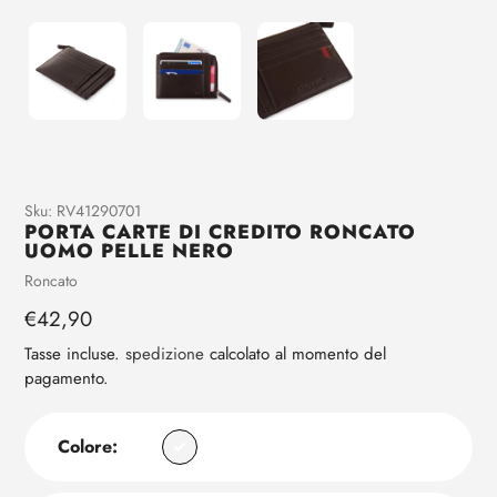
Aggiunta
Sku:
RV41290701
PORTA CARTE DI CREDITO RONCATO
di
UOMO PELLE NERO
prodotto
Venditrice
Roncato
al
tuo
Prezzo
€42,90
carrello
regolare
Tasse incluse.
spedizione
calcolato al momento del
pagamento.
Colore: