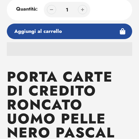
Quantità:
Aggiungi al carrello
Aggiunta
di
PORTA CARTE
prodotto
al
DI CREDITO
tuo
carrello
RONCATO
UOMO PELLE
NERO PASCAL