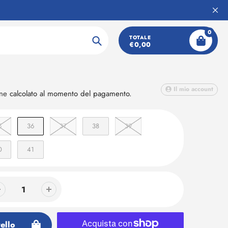
0
nna con tacco
TOTALE
€0,00
Ricerca
Il mio account
one
calcolato al momento del pagamento.
5
36
37
38
39
0
41
ello