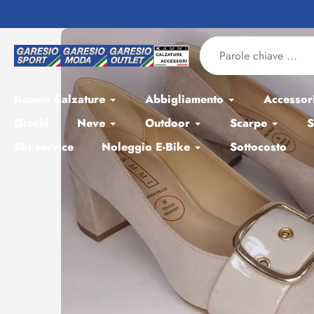
Salta
al
contenuto
Kammi Calzature
Abbigliamento
Accessor
Giochi
Neve
Outdoor
Scarpe
S
Ski service
Noleggio E-Bike
Sottocosto