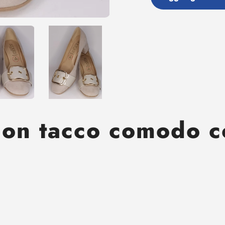
Aggiunta
di
prodotto
al
tuo
carrello
on tacco comodo c