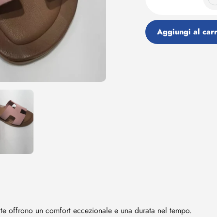
Aggiungi al carr
Aggiunta
di
prodotto
al
tuo
carrello
atte offrono un comfort eccezionale e una durata nel tempo.