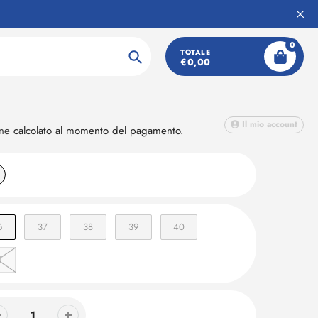
RIA
0
donna
TOTALE
€0,00
Ricerca
Il mio account
one
calcolato al momento del pagamento.
6
37
38
39
40
1