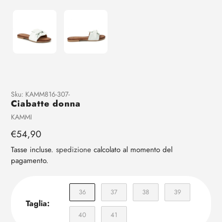
Aggiunta
Sku:
KAMM816-307-
Ciabatte donna
di
prodotto
Venditrice
KAMMI
al
Prezzo
€54,90
tuo
regolare
carrello
Tasse incluse.
spedizione
calcolato al momento del
pagamento.
36
37
38
39
Taglia:
40
41