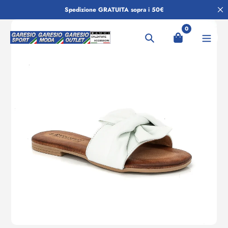
Salta
Spedizione GRATUITA sopra i 50€
al
contenuto
0
Ricerca