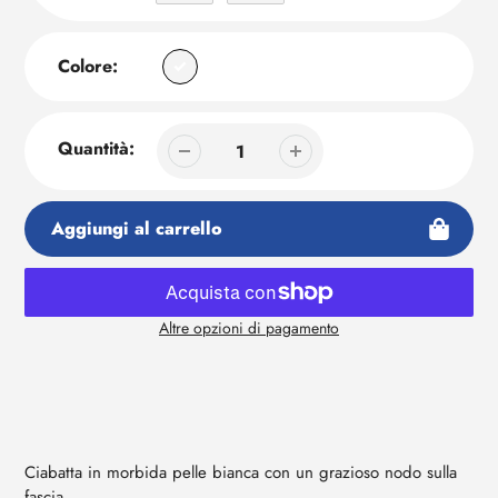
Colore:
Quantità:
Aggiungi al carrello
Altre opzioni di pagamento
Aggiunta
di
prodotto
al
tuo
Ciabatta in morbida pelle bianca con un grazioso nodo sulla
carrello
fascia