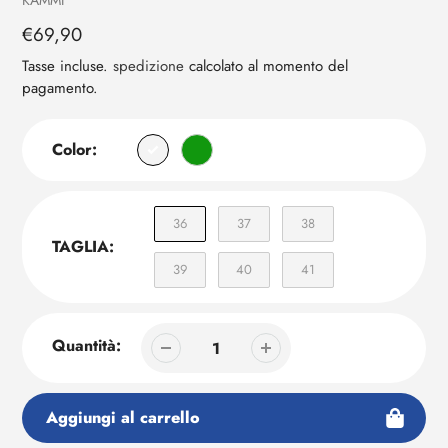
KAMMI
al
Prezzo
€69,90
tuo
regolare
carrello
Tasse incluse.
spedizione
calcolato al momento del
pagamento.
Color:
36
37
38
TAGLIA:
39
40
41
Quantità:
Aggiungi al carrello