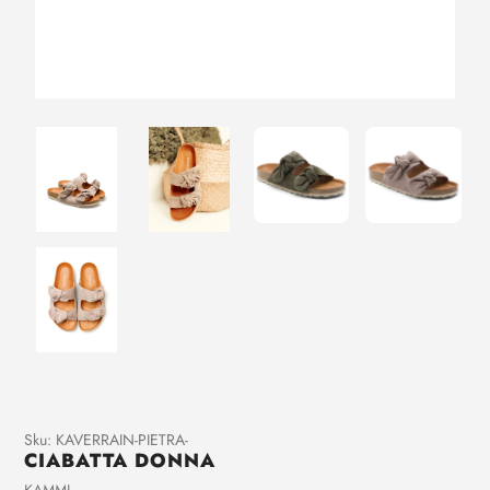
Aggiunta
Sku:
KAVERRAIN-PIETRA-
CIABATTA DONNA
di
prodotto
Venditrice