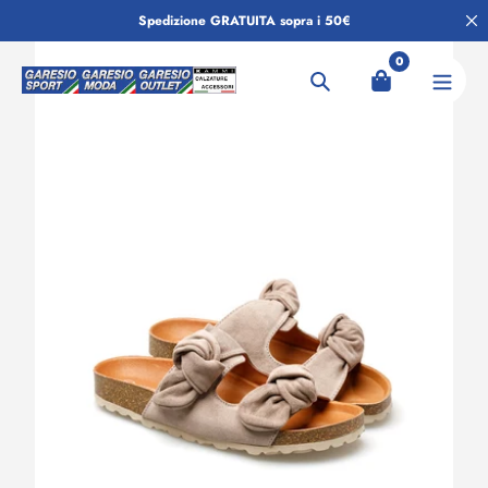
Salta
Spedizione GRATUITA sopra i 50€
al
contenuto
0
Ricerca