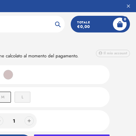
0
A Blitzing
TOTALE
€0,00
Ricerca
Il mio account
one
calcolato al momento del pagamento.
M
L