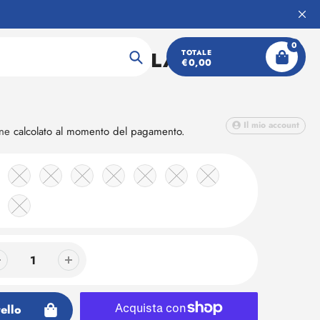
0
GANCE 6SPEED LADY
TOTALE
€0,00
Ricerca
Il mio account
one
calcolato al momento del pagamento.
ello