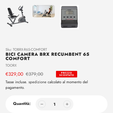
Aggiunta
Sku:
TOBRX-R65-COMFORT
BICI CAMERA BRX RECUMBENT 65
di
COMFORT
prodotto
Venditrice
TOORX
al
tuo
Prezzo
€329,00
Prezzo
€379,00
PREZZO
SCONTATO
carrello
di
regolare
Tasse incluse.
spedizione
calcolato al momento del
vendita
pagamento.
Quantità: