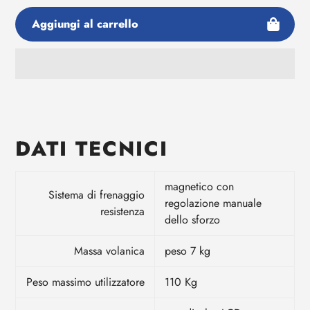
Aggiungi al carrello
Aggiunta
di
prodotto
al
DATI TECNICI
tuo
carrello
magnetico con
Sistema di frenaggio
regolazione manuale
resistenza
dello sforzo
Massa volanica
peso 7 kg
Peso massimo utilizzatore
110 Kg