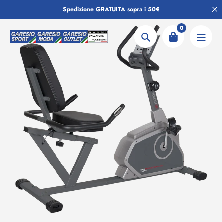
Salta
Spedizione GRATUITA sopra i 50€
al
contenuto
0
Ricerca