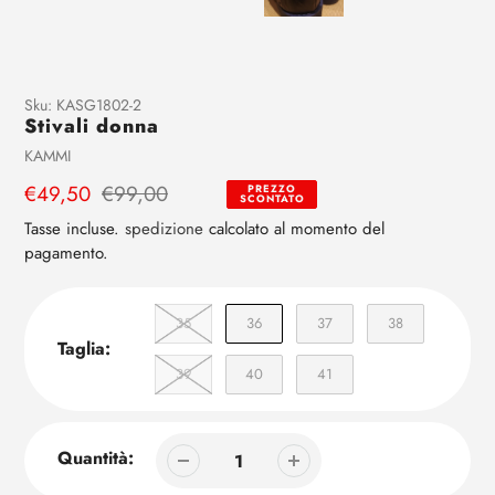
Aggiunta
Sku:
KASG1802-2
Stivali donna
di
prodotto
Venditrice
KAMMI
al
Prezzo
€49,50
Prezzo
€99,00
PREZZO
tuo
SCONTATO
di
regolare
carrello
Tasse incluse.
spedizione
calcolato al momento del
vendita
pagamento.
35
36
37
38
Taglia:
39
40
41
Quantità: