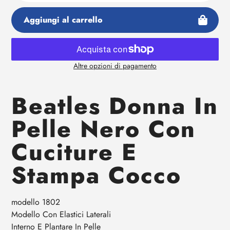
Aggiungi al carrello
Altre opzioni di pagamento
Aggiunta
di
Beatles Donna In
prodotto
al
Pelle Nero Con
tuo
carrello
Cuciture E
Stampa Cocco
modello 1802
Modello Con Elastici Laterali
Interno E Plantare In Pelle