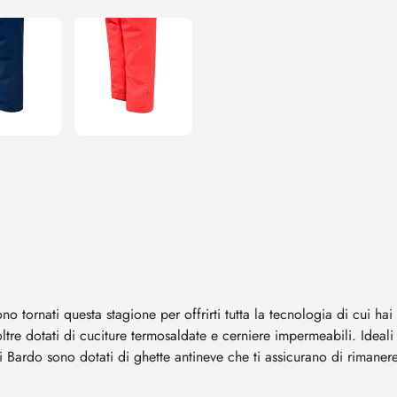
no tornati questa stagione per offrirti tutta la tecnologia di cui h
e dotati di cuciture termosaldate e cerniere impermeabili. Ideali p
ci Bardo sono dotati di ghette antineve che ti assicurano di rimaner