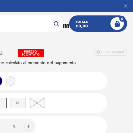
6
0
I SCI DONNA modello
TOTALE
€0,00
Ricerca
0
PREZZO
Il mio account
SCONTATO
one
calcolato al momento del pagamento.
M
L