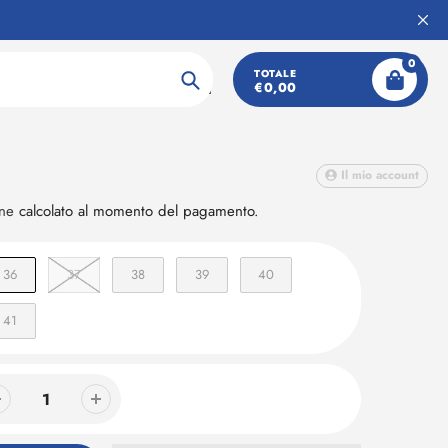
0
Slingback bassa
TOTALE
€0,00
Ricerca
Il mio account
one
calcolato al momento del pagamento.
36
37
38
39
40
41