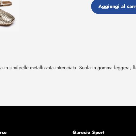
Aggiungi al carr
Aggiunta
di
prodotto
al
tuo
carrello
in similpelle metallizzata intrecciata. Suola in gomma leggera, fle
rce
Garesio Sport