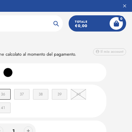
2-
0
slingback
TOTALE
€0,00
Ricerca
Il mio account
one
calcolato al momento del pagamento.
36
37
38
39
40
41