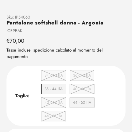
Aggiunta
Sku:
IP54060
Pantalone softshell donna - Argonia
di
prodotto
Venditrice
ICEPEAK
al
Prezzo
€70,00
tuo
regolare
carrello
Tasse incluse.
spedizione
calcolato al momento del
pagamento.
34 - 40 ITA
36 - 42 ITA
38 - 44 ITA
40 - 46 ITA
Taglia:
42 - 48 ITA
44 - 50 ITA
46 - 52 ITA