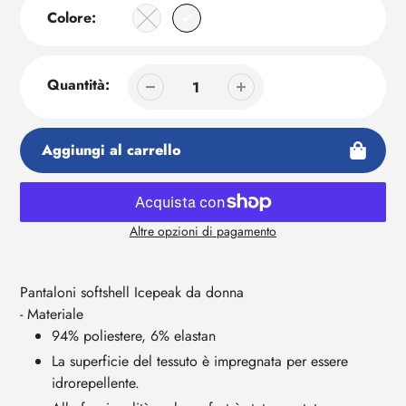
Colore:
Quantità:
Aggiungi al carrello
Altre opzioni di pagamento
Aggiunta
di
prodotto
Pantaloni softshell Icepeak da donna
al
- Materiale
tuo
94% poliestere, 6% elastan
carrello
La superficie del tessuto è impregnata per essere
idrorepellente.