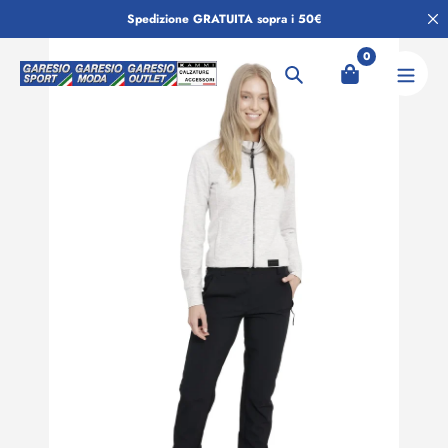
Salta
Spedizione GRATUITA sopra i 50€
al
contenuto
0
Ricerca