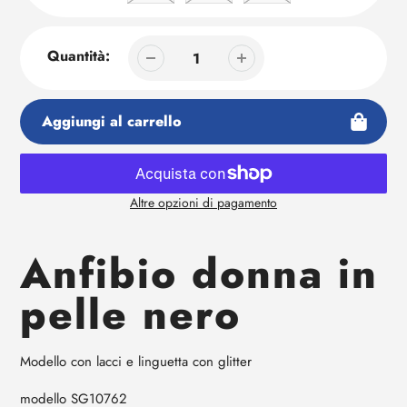
Quantità:
Aggiungi al carrello
Altre opzioni di pagamento
Aggiunta
di
Anfibio donna in
prodotto
al
pelle nero
tuo
carrello
Modello con lacci e linguetta con glitter
modello SG10762