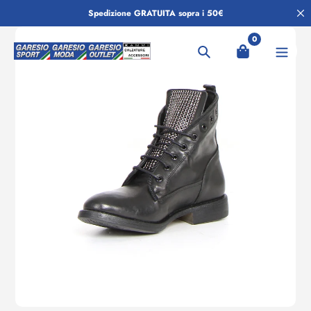
Salta
Spedizione GRATUITA sopra i 50€
al
contenuto
0
Ricerca