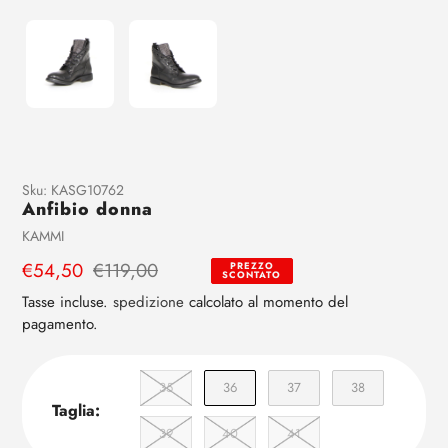
Aggiunta
Sku:
KASG10762
Anfibio donna
di
prodotto
Venditrice
KAMMI
al
Prezzo
€54,50
Prezzo
€119,00
PREZZO
tuo
SCONTATO
di
regolare
carrello
Tasse incluse.
spedizione
calcolato al momento del
vendita
pagamento.
35
36
37
38
Taglia:
39
40
41