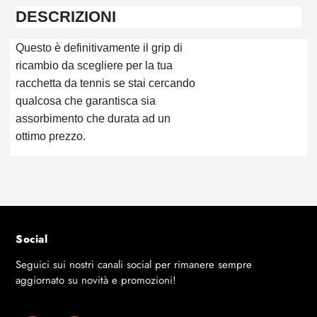
carrello
DESCRIZIONI
Questo è definitivamente il grip di
ricambio da scegliere per la tua
racchetta da tennis se stai cercando
qualcosa che garantisca sia
assorbimento che durata ad un
ottimo prezzo.
Social
Seguici sui nostri canali social per rimanere sempre
aggiornato su novità e promozioni!