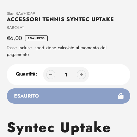
Aggiunta
Sku:
BA670069
ACCESSORI TENNIS SYNTEC UPTAKE
di
prodotto
Venditrice
BABOLAT
al
Prezzo
€6,00
ESAURITO
tuo
regolare
carrello
Tasse incluse.
spedizione
calcolato al momento del
pagamento.
Quantità:
ESAURITO
Aggiunta
di
Syntec Uptake
prodotto
al
tuo