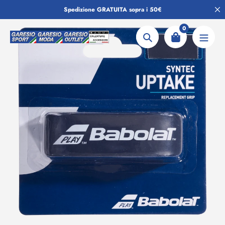
Salta
Spedizione GRATUITA sopra i 50€
al
contenuto
0
Ricerca