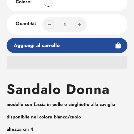
Colore:
Quantità:
Aggiungi al carrello
Aggiunta
di
Sandalo Donna
prodotto
al
tuo
modello con fascia in pelle e cinghietto alla caviglia
carrello
disponibile nel colore bianco/cuoio
altezza cm 4