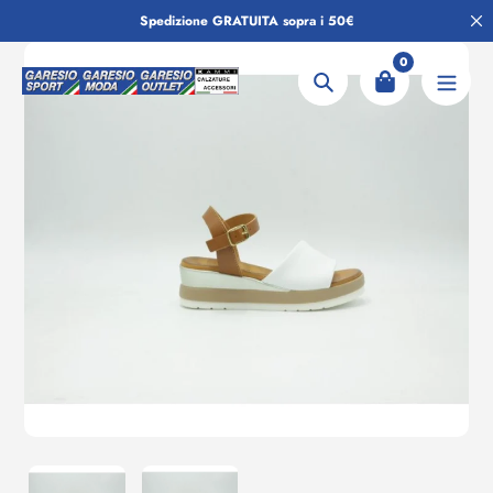
Salta
Spedizione GRATUITA sopra i 50€
al
contenuto
0
Ricerca