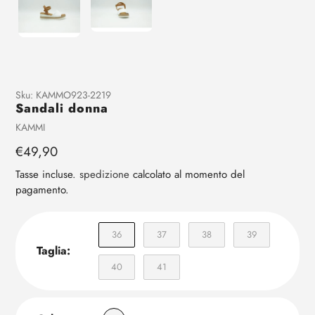
Aggiunta
Sku:
KAMMO923-2219
Sandali donna
di
prodotto
Venditrice
KAMMI
al
Prezzo
€49,90
tuo
regolare
carrello
Tasse incluse.
spedizione
calcolato al momento del
pagamento.
36
37
38
39
Taglia:
40
41