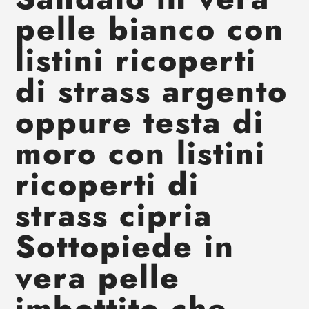
al
pelle bianco con
tuo
carrello
listini ricoperti
di strass argento
oppure testa di
moro con listini
ricoperti di
strass cipria
Sottopiede in
vera pelle
imbottito che