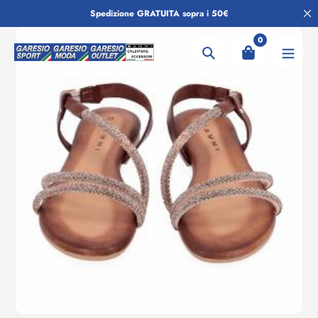
Salta
Spedizione GRATUITA sopra i 50€
al
contenuto
0
Ricerca