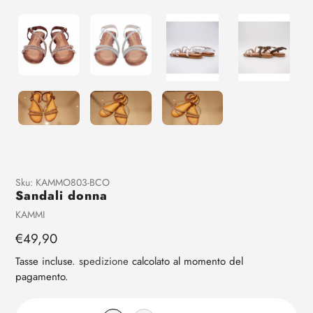
Aggiunta
Sku:
KAMMO803-BCO
Sandali donna
di
prodotto
Venditrice
KAMMI
al
Prezzo
€49,90
tuo
regolare
carrello
Tasse incluse.
spedizione
calcolato al momento del
pagamento.