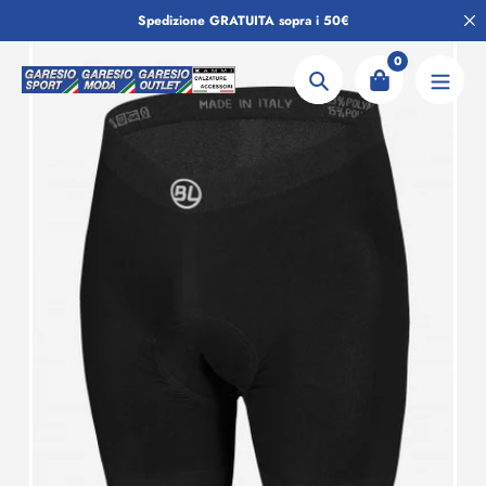
Salta
Spedizione GRATUITA sopra i 50€
al
contenuto
0
Ricerca