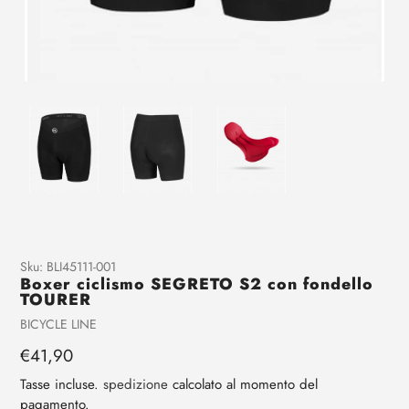
Aggiunta
Sku:
BLI45111-001
Boxer ciclismo SEGRETO S2 con fondello
di
TOURER
prodotto
Venditrice
BICYCLE LINE
al
tuo
Prezzo
€41,90
carrello
regolare
Tasse incluse.
spedizione
calcolato al momento del
pagamento.