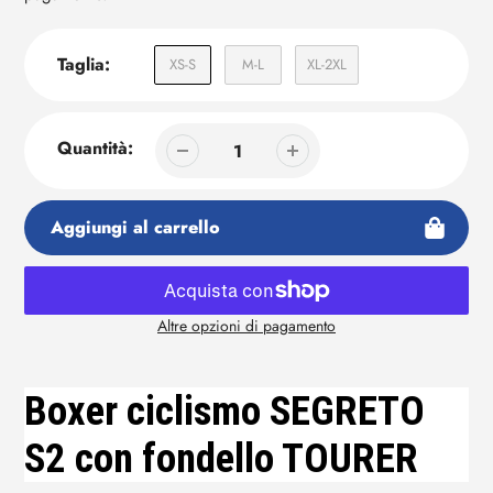
Taglia:
XS-S
M-L
XL-2XL
Quantità:
Aggiungi al carrello
Altre opzioni di pagamento
Aggiunta
di
prodotto
Boxer ciclismo SEGRETO
al
tuo
S2 con fondello TOURER
carrello