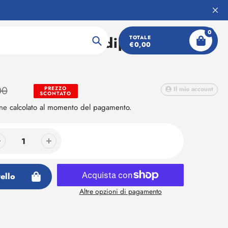
0
 padel Adidas Adipower
TOTALE
€0,00
Ricerca
00
PREZZO
Il mio account
SCONTATO
one
calcolato al momento del pagamento.
ello
Altre opzioni di pagamento