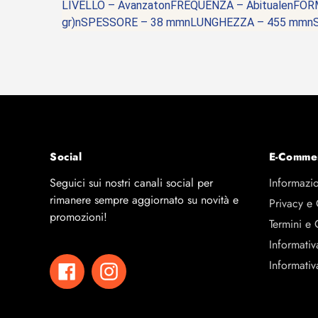
LIVELLO – AvanzatonFREQUENZA – AbitualenFORMA
gr)nSPESSORE – 38 mmnLUNGHEZZA – 455 mmnS
Social
E-Comme
Seguici sui nostri canali social per
Informazio
rimanere sempre aggiornato su novità e
Privacy e
promozioni!
Termini e 
Informativ
Informativ
Facebook
Instagram