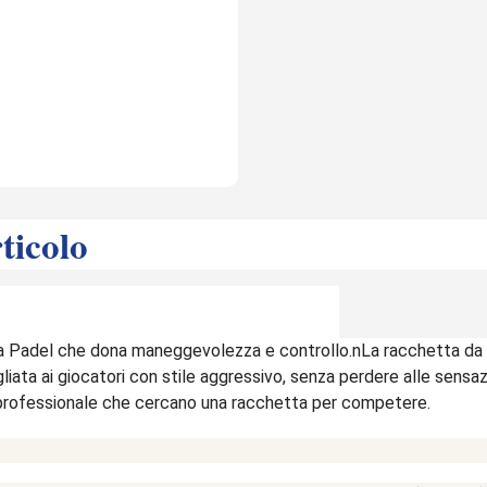
al
tuo
carrello
ticolo
a Padel che dona maneggevolezza e controllo.nLa racchetta da
iata ai giocatori con stile aggressivo, senza perdere alle sensa
o professionale che cercano una racchetta per competere.